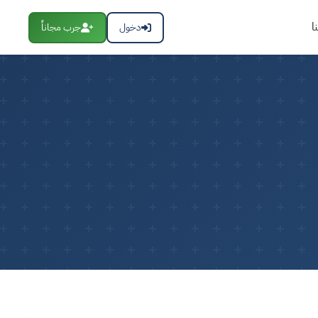
ا
دخول
جرب مجاناً