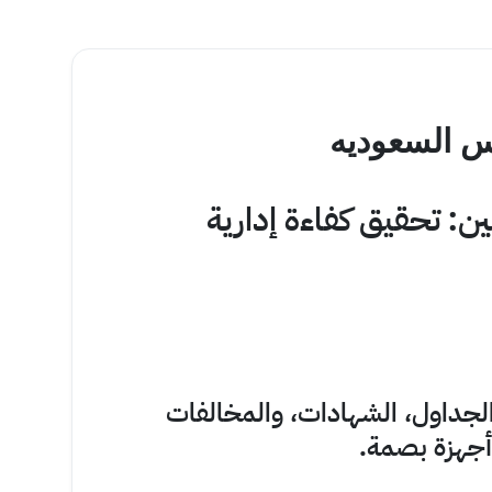
س السعوديه
: تحقيق كفاءة إدارية
الجداول، الشهادات، والمخالفات
أجهزة بصمة.