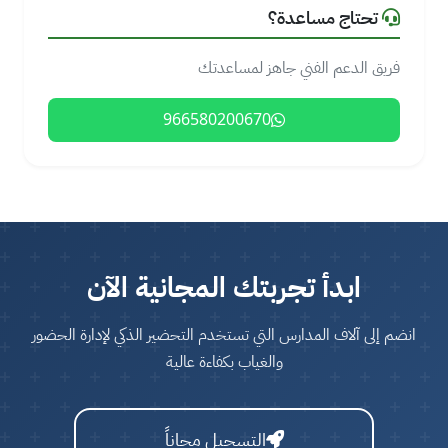
تحتاج مساعدة؟
فريق الدعم الفني جاهز لمساعدتك
966580200670
ابدأ تجربتك المجانية الآن
انضم إلى آلاف المدارس التي تستخدم التحضير الذكي لإدارة الحضور
والغياب بكفاءة عالية
التسجيل مجاناً